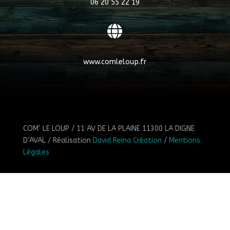
06 20 55 22 19

www.comleloup.fr
COM’ LE LOUP / 11 AV DE LA PLAINE 11300 LA DIGNE
D’AVAL / Réalisation
David Reina Création
/
Mentions
Légales