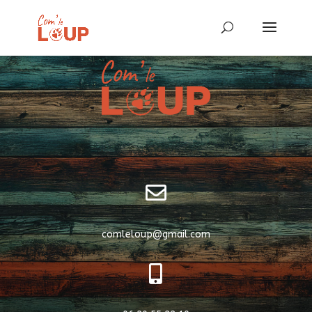

comleloup@gmail.com
